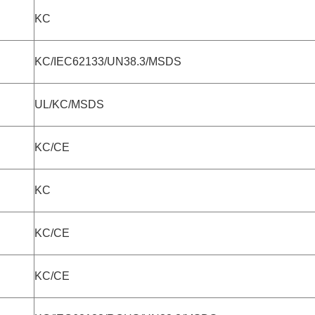
KC
KC/IEC62133/UN38.3/MSDS
UL/KC/MSDS
KC/CE
KC
KC/CE
KC/CE