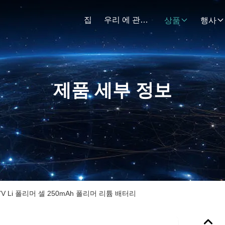
집
우리 에 관한 것
상품
행사
제품 세부 정보
V Li 폴리머 셀 250mAh 폴리머 리튬 배터리