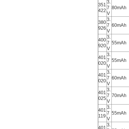
3.
351
7
80mAh
422
V
3.
380
7
60mAh
926
V
3.
400
7
55mAh
920
V
3.
401
7
55mAh
020
V
3.
401
7
60mAh
020
V
3.
401
7
70mAh
025
V
3.
401
7
55mAh
119
V
3.
401