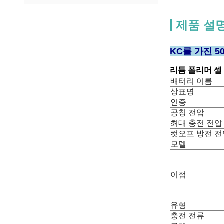
제품 설
KC를 가진 50
리튬 폴리머 셀
배터리 이름
상표명
인증
공칭 전압
최대 충전 전압
컷오프 방전 전
모델
이점
유형
충전 전류