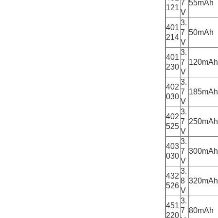
7
55mAh
121
V
3.
401
7
50mAh
214
V
3.
401
7
120mAh
230
V
3.
402
7
185mAh
030
V
3.
402
7
250mAh
525
V
3.
403
7
300mAh
030
V
3.
432
8
320mAh
526
V
3.
451
7
80mAh
220