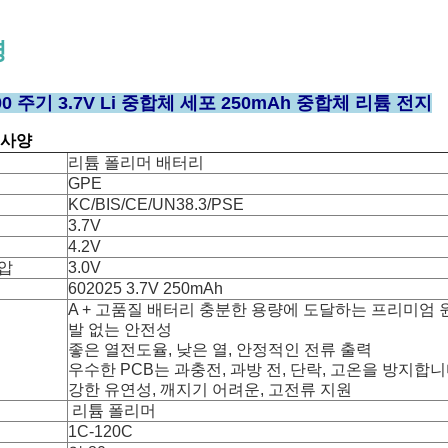
명
0 주기 3.7V Li 중합체 세포 250mAh 중합체 리튬 전지
 사양
리튬 폴리머 배터리
GPE
KC/BIS/CE/UN38.3/PSE
3.7V
4.2V
압
3.0V
602025 3.7V 250mAh
A + 고품질 배터리 충분한 용량에 도달하는 프리미엄 원
발 없는 안전성
좋은 열전도율, 낮은 열, 안정적인 전류 출력
우수한 PCB는 과충전, 과방 전, 단락, 고온을 방지합니
강한 유연성, 깨지기 어려운, 고전류 지원
리튬 폴리머
1C-120C