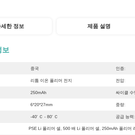
자세한 정보
제품 설명
정보
중국
인증:
리튬 이온 폴리머 전지
전압:
250mAh
싸이클 수
6*20*27mm
중량:
-40' Ｃ - 80' Ｃ
공급 능력:
PSE Li 폴리머 셀
, 
500 배 Li 폴리머 셀
, 
250mAh 폴리머