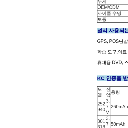
무게
OEM/ODM
사이클 수명
보증
널리 사용되는
GPS, POS
학습 도구,
의료 
휴대용 DVD, 
KC 인증을 
모
전
용량
델
압
3.
252
7
260mAh
940
V
3.
301
7
50mAh
318