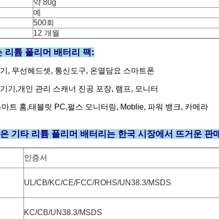
약 80g
예
500회
12 개월
 리튬 폴리머 배터리 팩:
단말기, 무선헤드셋, 통신도구, 온열담요 스마트폰
기기,
개인 관리 스캐너 진공 포장, 램프, 모니터
스마트 홈,
태블릿 PC,
펄스 모니터링, Moblie, 파워 뱅크, 카메라
받은 기타 리튬 폴리머 배터리는 한국 시장에서 뜨거운 판
인증서
UL/CB/KC/CE/FCC/ROHS/UN38.3/MSDS
KC/CB/UN38.3/MSDS