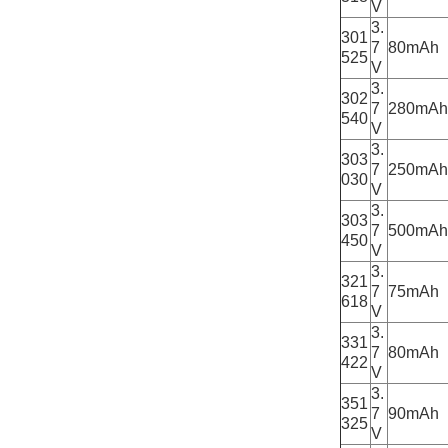
V
3.
301
7
80mAh
525
V
3.
302
7
280mAh
540
V
3.
303
7
250mAh
030
V
3.
303
7
500mAh
450
V
3.
321
7
75mAh
618
V
3.
331
7
80mAh
422
V
3.
351
7
90mAh
325
V