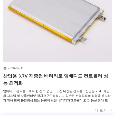
컴팩트 형태 요인 의706090 리포 배터리합동식품높은 에너지 밀도와 콤팩트한
차원, 통합을 가능하게 하는공간 제한 장치용량이나 성능을 손상시키지 않고 산
업용 안전 및 환경 복원력 용도로 설계된산업 및 상업용이 배터리는과부전, 과
부전 및 단회로 보호그리고 신뢰성 있는넓은 온도 범위,실내 및 실외 다기기 배
포. 멀티 디바이스 배포에 대한 선택 지침 여러 장비를 위한 배터리를 지정할 때
다음을 고려해야 합니다. 용량모든 장치에서 연장된 실행 시간을 위해 충분 전
압 안정성일관성 있는 성과와 신뢰할 수 있는 커뮤니케이션을 보장합니다. 주기
수명유지보수 빈도와 교체 비용을 줄이는 형태 요인- 콤팩트 장치의 설계 제한
에 부합합니다. 안전성 및 환경 허용성다양한 조건에서 안정적인 작동을 위해
필수적인 이 지침을 준수하면장시간 안정적인 성능, 여러 장치 설비에서운영 비
용을 최소화하면서 산업 인사이트 산업, 사물인터넷, 그리고 상업적 배포가 확
대됨에 따라용량이 큰, 장시간 사용 가능한 리포 배터리점점 더 중요하게 여겨
지고 있습니다.신뢰성 있고 비용 효율적인 운영. 제공함으로써연장된 실행시간,
안정된 전압, 긴 주기 수명, 컴팩트한 디자인, 산업용 안전성, 이 배터리는 운영
자와 통합자가연속적인 동작을 유지, 유지보수 비용을 줄이고 다양한 환경에서
2026-02-11
여러 장치에 대한 신뢰성을 보장합니다..
산업용 3.7V 재충전 배터리로 임베디드 컨트롤러 성
능 최적화
임베디드 컨트롤러에 대한 전력 공급의 도전 내장된 컨트롤러산업용 기계, 자동
화 시스템 및 사물인터넷 장치요구안정적이고 일관된 전력최적의 성능을 유지하
기 위해 전력 불안정성 또는 용량이 낮은 배터리가컨트롤러 오류, 통신 장애 또는
시스템 정지 시간. 표준 배터리는 종종전압 안정성, 에너지 밀도 및 장기 내구성,
특히 까다로운 산업용 용도로. 시스템 통합자들에 대한 주요 고통점 엔지니어와
더 보기
통합자는 종종 다음과 같은 문제에 직면합니다. 전압 하락예상치 못한 리셋이나