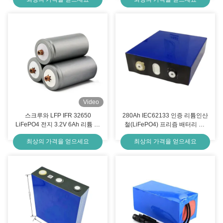
Video
스크루와 LFP IFR 32650
280Ah IEC62133 인증 리튬인산
LiFePO4 전지 3.2V 6Ah 리튬 원
철(LiFePO4) 프리즘 배터리 셀,
통형 전지
2000회 사이클 수명, 태양광 및
최상의 가격을 얻으세요
최상의 가격을 얻으세요
전기차 적용