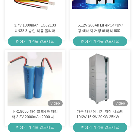
3.7V 1800mAh IEC62133
51.2V 200Ah LiFePO4 태양
UN38.3 승인 리튬 폴리머
광 에너지 저장 배터리 6000
Lipo 충전식 배터리
회전 수명 및 가정용 에너지 저
최상의 가격을 얻으세요
최상의 가격을 얻으세요
장 용량 10KWH
Video
Video
IFR18650 라이프포4 배터리
가구 태양 에너지 저장 시스템
팩 3.2V 2000mAh 2000 사이
10KW 15KW 20KW 25KW 스
클 라이프
태커블
최상의 가격을 얻으세요
최상의 가격을 얻으세요