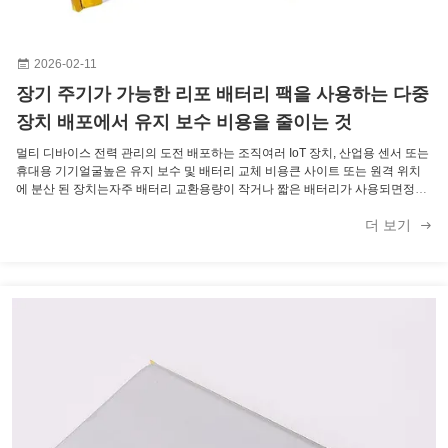
2026-02-11
장기 주기가 가능한 리포 배터리 팩을 사용하는 다중
장치 배포에서 유지 보수 비용을 줄이는 것
멀티 디바이스 전력 관리의 도전 배포하는 조직여러 IoT 장치, 산업용 센서 또는
휴대용 기기얼굴높은 유지 보수 및 배터리 교체 비용큰 사이트 또는 원격 위치
에 분산 된 장치는자주 배터리 교환용량이 작거나 짧은 배터리가 사용되면정지
시간, 운영 장애 및 인력 비용 증가. 전통적인 배터리는 종종실행 시간, 주기 수
더 보기
명, 안정성멀티 디바이스 배포에 필요한 시스템 운영자들에 대한 주요 고통점
다중 장치 설비를 관리하는 사업자는 종종 다음과 같은 문제에 직면합니다. 짧
은 배터리 수명자주 교체해야 합니다. 전압 불안정성, 장치 성능이 불일치되는
유지보수 물류, 특히 원격 또는 대규모 배치에서 공간 제한, 컴팩트 장치의 배터
리 옵션을 제한합니다. 환경문제, 예를 들어 온도 변동이나 습도 이 문제들은용
량이 큰, 장시간 사용 가능한 리포 배터리운영 부담을 줄이고 신뢰성을 유지하
기 위해서요. 장기주기 5000mAh 리포 배터리의 장점 연장 실행 시간 높은 용량
5000mAh 리포 배터리제공긴 운영 기간장치의 경우 배터리 교체 빈도를 줄이고
여러 장치에서 연속 작동. 안정적인 3.7V 전압 출력 의일관성 3.7V 명소 전압모
든 구성 요소에 안정적인 전력을 공급합니다.센서, 통신 모듈 및 컨트롤러, 오류
및 운영 장애를 최소화합니다. 긴 주기 수명 이 배터리는최대 500개의 충전/폐
출 사이클, 제공지속적이고 예측 가능한 성능시간이 지남에 따라 유지보수 필요
를 줄이고소유비용을 낮추는 것멀티 디바이스 배포용 높은 에너지 밀도를 가진