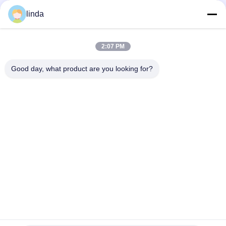
linda
빠른 연락
2:07 PM
Good day, what product are you looking for?
주소
9, 티안리스인 공단, 롱스이 커뮤니티, 롱강 지역, 센즈헨
51800, 중국을 구축한 11개 바닥
전화
86-158-1721-0094
이메일
linda@szgpebattery.com
개인정보 보호 정책
|
사이트맵
| 중국 좋은 품질 리튬 폴리머 배터