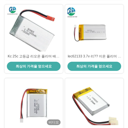
Kc 25c 고등급 리오온 폴리머 배터
Iec62133 3.7v 리?? 이온 폴리머 배
리 팩 3.7v 1800mah 6.6wh
터리 팩 대용량 854576 3700mah
최상의 가격을 얻으세요
최상의 가격을 얻으세요
903465
노트북용
비디오