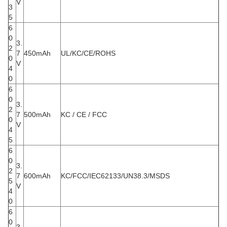
V
3
5
6
0
3.
2
7
450mAh
UL/KC/CE/ROHS
0
V
4
0
6
0
3.
2
7
500mAh
KC / CE / FCC
0
V
4
5
6
0
3.
2
7
600mAh
KC/FCC/IEC62133/UN38.3/MSDS
5
V
4
0
6
0