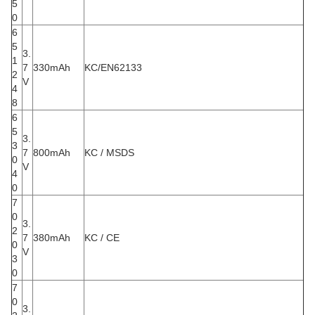
5
0
6
5
3.
1
7
330mAh
KC/EN62133
2
V
4
8
6
5
3.
3
7
800mAh
KC / MSDS
0
V
4
0
7
0
3.
2
7
380mAh
KC / CE
0
V
3
0
7
0
3.