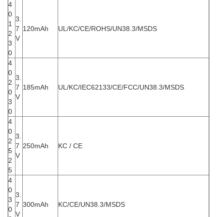
4
0
3.
1
7
120mAh
UL/KC/CE/ROHS/UN38.3/MSDS
2
V
3
0
4
0
3.
2
7
185mAh
UL/KC/IEC62133/CE/FCC/UN38.3/MSDS
0
V
3
0
4
0
3.
2
7
250mAh
KC / CE
5
V
2
5
4
0
3.
3
7
300mAh
KC/CE/UN38.3/MSDS
0
V