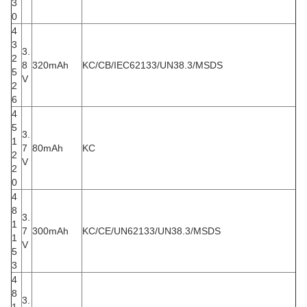
3
0
4
3
3.
2
8
320mAh
KC/CB/IEC62133/UN38.3/MSDS
5
V
2
6
4
5
3.
1
7
80mAh
KC
2
V
2
0
4
8
3.
1
7
300mAh
KC/CE/UN62133/UN38.3/MSDS
1
V
5
3
4
8
3.