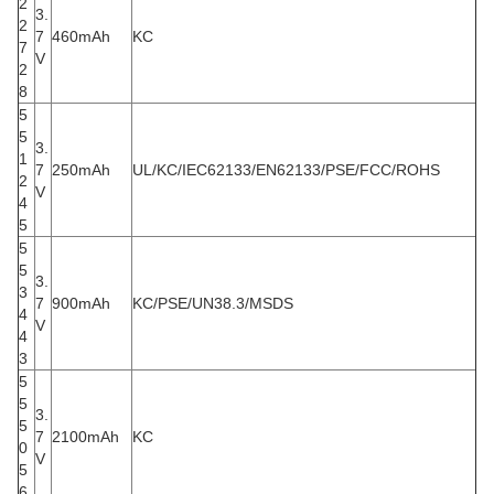
2
3.
2
7
460mAh
KC
7
V
2
8
5
5
3.
1
7
250mAh
UL/KC/IEC62133/EN62133/PSE/FCC/ROHS
2
V
4
5
5
5
3.
3
7
900mAh
KC/PSE/UN38.3/MSDS
4
V
4
3
5
5
3.
5
7
2100mAh
KC
0
V
5
6