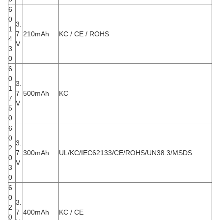
6
0
3.
1
7
210mAh
KC / CE / ROHS
4
V
3
0
6
0
3.
1
7
500mAh
KC
7
V
5
0
6
0
3.
2
7
300mAh
UL/KC/IEC62133/CE/ROHS/UN38.3/MSDS
0
V
3
0
6
0
3.
2
7
400mAh
KC / CE
0