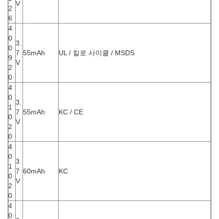
V
2
6
4
0
3.
0
7
55mAh
UL / 킬로 사이클 / MSDS
9
V
2
0
4
0
3.
1
7
55mAh
KC / CE
0
V
2
0
4
0
3.
1
7
60mAh
KC
0
V
2
0
4
0