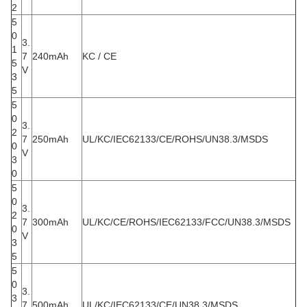
2
5
0
3.
1
7
240mAh
KC / CE
5
V
3
5
5
0
3.
2
7
250mAh
UL/KC/IEC62133/CE/ROHS/UN38.3/MSDS
0
V
3
0
5
0
3.
2
7
300mAh
UL/KC/CE/ROHS/IEC62133/FCC/UN38.3/MSDS
0
V
3
5
5
0
3.
3
7
500mAh
UL/KC/IEC62133/CE/UN38.3/MSDS