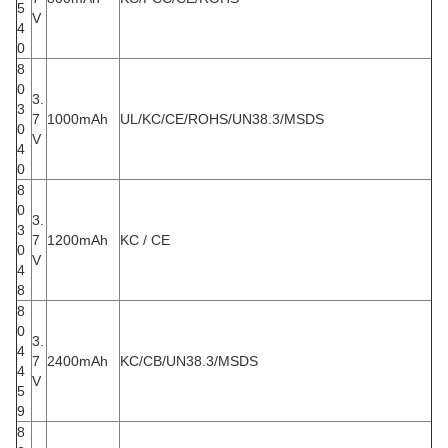
5
V
4
0
8
0
3.
3
7
1000mAh
UL/KC/CE/ROHS/UN38.3/MSDS
0
V
4
0
8
0
3.
3
7
1200mAh
KC / CE
0
V
4
8
8
0
3.
4
7
2400mAh
KC/CB/UN38.3/MSDS
4
V
5
9
8