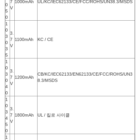
7
1000mAh
UL/KC/IEC62133/CE/FCC/ROHS/UN38.3/MSDS
0
V
5
0
1
0
3.
3
7
1100mAh
KC / CE
0
V
3
5
1
0
3.
3
CB/KC/IEC62133/EN62133/CE/FCC/ROHS/UN3
7
1200mAh
0
8.3/MSDS
V
4
0
1
0
3.
3
7
1800mAh
UL / 킬로 사이클
4
V
5
0
1