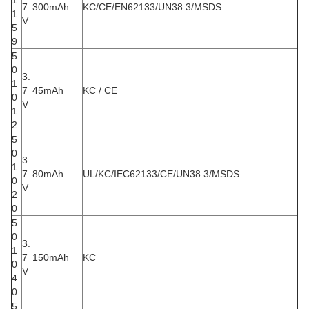
1
7
300mAh
KC/CE/EN62133/UN38.3/MSDS
1
V
5
9
5
0
3.
1
7
45mAh
KC / CE
0
V
1
2
5
0
3.
1
7
80mAh
UL/KC/IEC62133/CE/UN38.3/MSDS
0
V
2
0
5
0
3.
1
7
150mAh
KC
0
V
4
0
5