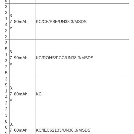
8
3
3
3.
1
7
80mAh
KC/CE/PSE/UN38.3/MSDS
4
V
2
2
3
5
3.
1
7
90mAh
KC/ROHS/FCC/UN38.3/MSDS
3
V
2
5
3
5
3.
1
7
80mAh
KC
4
V
2
2
3
8
3.
0
7
60mAh
KC/IEC62133/UN38.3/MSDS
9