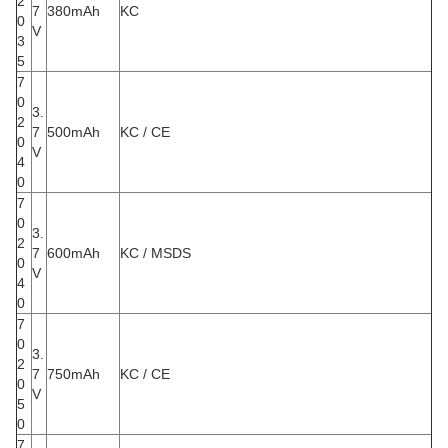
2
7
380mAh
KC
0
V
3
5
7
0
3.
2
7
500mAh
KC / CE
0
V
4
0
7
0
3.
2
7
600mAh
KC / MSDS
0
V
4
0
7
0
3.
2
7
750mAh
KC / CE
0
V
5
0
7