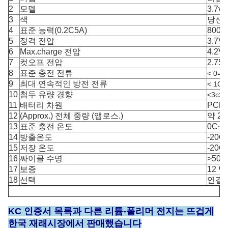
2
모델
3.7v
3
색
당신의
4
표준 능력(0.2C5A)
800
5
정격 전압
3.7V
6
Max.charge 전압
4.2V
7
컷오프 전압
2.75
8
표준 충전 전류
< 0=""
9
최대 연속적인 방전 전류
< 1C=
10
첨두 유량 경향
<3c>
11
배터리 차원
PCB와
12
(Approx.) 전체 중량 (앱로스.)
약 28
13
표준 충전 온도
0C~4
14
방출온도
-20C
15
저장 온도
-20C
16
싸이클 수명
>50
17
보증
12 달
18
선택
연결기
KC 인증서 목록과 다른 리튬-폴리머 전지는 뜨겁게
한국 재래시장에서 판매했습니다