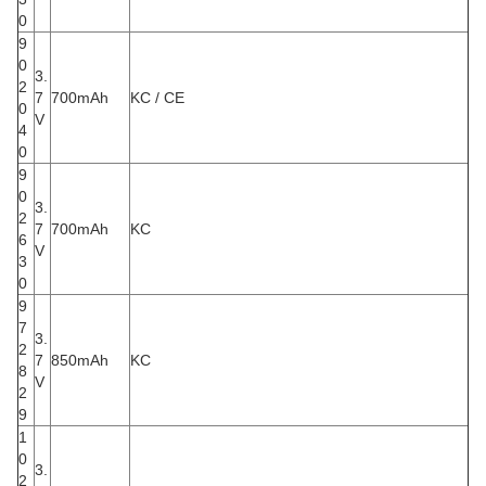
0
9
0
3.
2
7
700mAh
KC / CE
0
V
4
0
9
0
3.
2
7
700mAh
KC
6
V
3
0
9
7
3.
2
7
850mAh
KC
8
V
2
9
1
0
3.
2