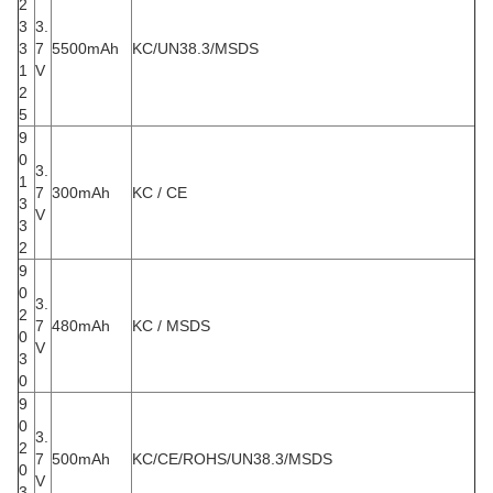
2
3
3.
3
7
5500mAh
KC/UN38.3/MSDS
1
V
2
5
9
0
3.
1
7
300mAh
KC / CE
3
V
3
2
9
0
3.
2
7
480mAh
KC / MSDS
0
V
3
0
9
0
3.
2
7
500mAh
KC/CE/ROHS/UN38.3/MSDS
0
V
3