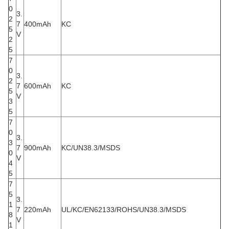
0
3.
2
7
400mAh
KC
5
V
2
5
7
0
3.
2
7
600mAh
KC
5
V
3
5
7
0
3.
3
7
900mAh
KC/UN38.3/MSDS
0
V
4
5
7
5
3.
1
7
220mAh
UL/KC/EN62133/ROHS/UN38.3/MSDS
8
V
1