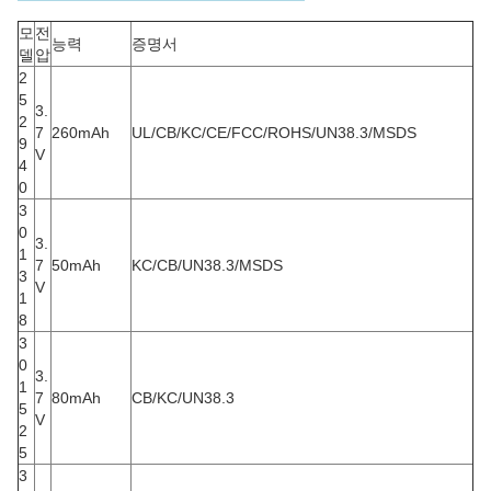
모
전
능력
증명서
델
압
2
5
3.
2
7
260mAh
UL/CB/KC/CE/FCC/ROHS/UN38.3/MSDS
9
V
4
0
3
0
3.
1
7
50mAh
KC/CB/UN38.3/MSDS
3
V
1
8
3
0
3.
1
7
80mAh
CB/KC/UN38.3
5
V
2
5
3