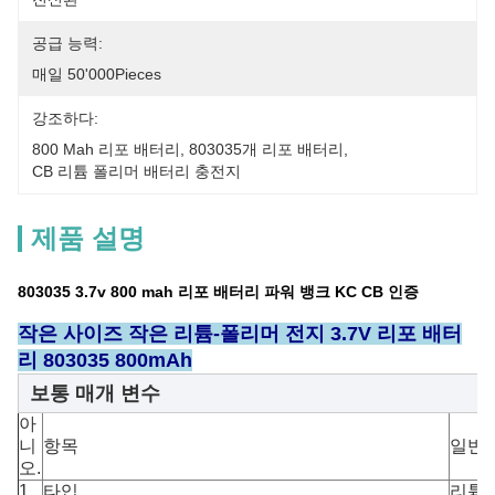
공급 능력:
매일 50'000Pieces
강조하다:
800 Mah 리포 배터리
, 
803035개 리포 배터리
, 
CB 리튬 폴리머 배터리 충전지
제품 설명
803035 3.7v 800 mah 리포 배터리 파워 뱅크 KC CB 인증
작은 사이즈 작은 리튬-폴리머 전지 3.7V 리포 배터
리 803035 800mAh
보통 매개 변수
아
니
항목
일반적
오.
1
타입
리튬-