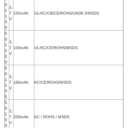
0
3.
1
7
150mAh
UL/KC/CB/CE/ROHS/UN38.3/MSDS
1
V
3
0
5
0
3.
1
7
100mAh
UL/KC/CE/ROHS/MSDS
2
V
2
0
5
0
3.
1
7
160mAh
KC/CE/ROHS/MSDS
2
V
3
5
5
0
3.
1
7
200mAh
KC / ROHS / MSDS
3
V
3