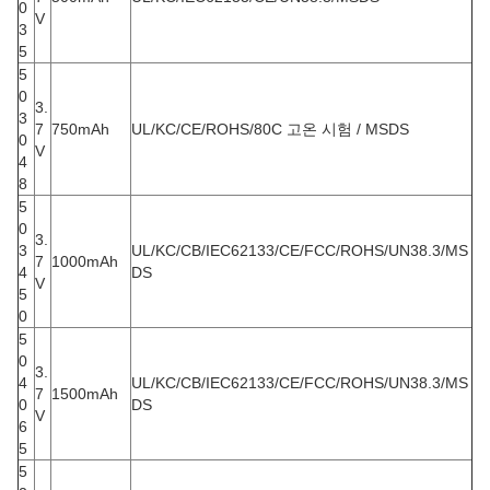
0
V
3
5
5
0
3.
3
7
750mAh
UL/KC/CE/ROHS/80C 고온 시험 / MSDS
0
V
4
8
5
0
3.
3
UL/KC/CB/IEC62133/CE/FCC/ROHS/UN38.3/MS
7
1000mAh
4
DS
V
5
0
5
0
3.
4
UL/KC/CB/IEC62133/CE/FCC/ROHS/UN38.3/MS
7
1500mAh
0
DS
V
6
5
5