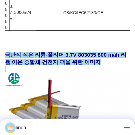
0
3.
5
7
3000mAh
CB/KC/IEC62133/CE
0
V
5
0
극단적 작은 리튬-폴리머 3.7V 803035 800 mah 리
튬 이온 중합체 건전지 팩을 위한 이미지
linda