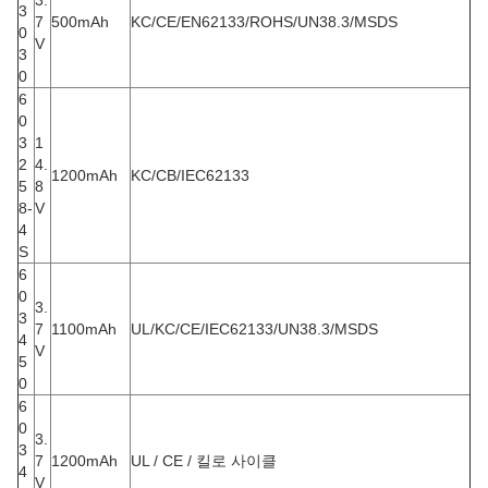
3.
3
7
500mAh
KC/CE/EN62133/ROHS/UN38.3/MSDS
0
V
3
0
6
0
3
1
2
4.
1200mAh
KC/CB/IEC62133
5
8
8-
V
4
S
6
0
3.
3
7
1100mAh
UL/KC/CE/IEC62133/UN38.3/MSDS
4
V
5
0
6
0
3.
3
7
1200mAh
UL / CE / 킬로 사이클
4
V