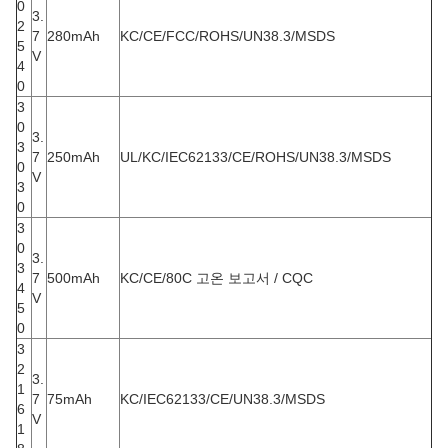
0
3.
2
7
280mAh
KC/CE/FCC/ROHS/UN38.3/MSDS
5
V
4
0
3
0
3.
3
7
250mAh
UL/KC/IEC62133/CE/ROHS/UN38.3/MSDS
0
V
3
0
3
0
3.
3
7
500mAh
KC/CE/80C 고온 보고서 / CQC
4
V
5
0
3
2
3.
1
7
75mAh
KC/IEC62133/CE/UN38.3/MSDS
6
V
1