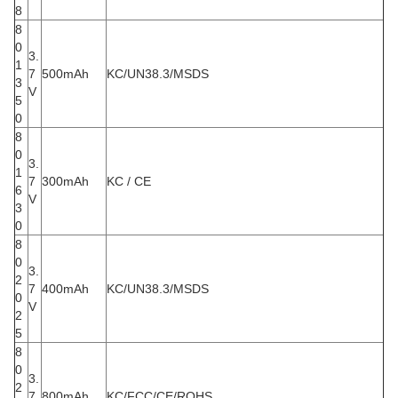
8
8
0
3.
1
7
500mAh
KC/UN38.3/MSDS
3
V
5
0
8
0
3.
1
7
300mAh
KC / CE
6
V
3
0
8
0
3.
2
7
400mAh
KC/UN38.3/MSDS
0
V
2
5
8
0
3.
2
7
800mAh
KC/FCC/CE/ROHS