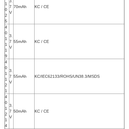
3.
1
7
70mAh
KC / CE
0
V
2
5
4
0
3.
1
7
55mAh
KC / CE
1
V
1
9
4
0
3.
1
7
55mAh
KC/IEC62133/ROHS/UN38.3/MSDS
1
V
2
1
4
0
3.
1
7
50mAh
KC / CE
2
V
1
4