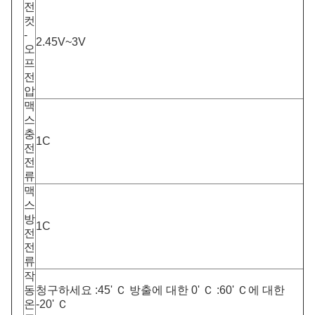
전
컷
-
2.45V~3V
오
프
전
압
맥
스
충
1C
전
전
류
맥
스
방
1C
전
전
류
작
동
청구하세요 :45' Ｃ 방출에 대한 0' Ｃ :60' Ｃ에 대한
온
-20' Ｃ