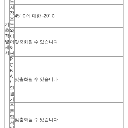
도
저
장
45' Ｃ에 대한 -20' Ｃ
온
기
도
초
와
적
이
명
어
맞춤화될 수 있습니다
세
&
서
핀
P
C
B
A
맞춤화될 수 있습니다
/
연
결
기
주
문
형
맞춤화될 수 있습니다
서