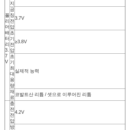
지
공
폴
칭
3.7V
리
전
머
압
배
초
터
기
≥3.8V
리
전
3.
압
7
초
V
기
최
실제적 능력
대
용
량
재
코발트산 리튬 / 셋으로 이루어진 리튬
료
충
전
4.2V
전
압
방