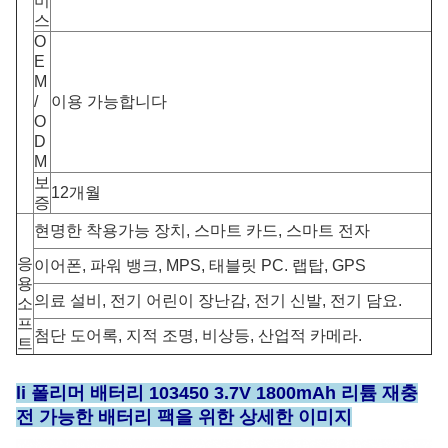
비
스
O
E
M
/
이용 가능합니다
O
D
M
보
12개월
증
현명한 착용가능 장치, 스마트 카드, 스마트 전자
응
이어폰, 파워 뱅크, MPS, 태블릿 PC. 랩탑, GPS
용
의료 설비, 전기 어린이 장난감, 전기 신발, 전기 담요.
소
프
첨단 도어록, 지적 조명, 비상등, 산업적 카메라.
트
li 폴리머 배터리 103450 3.7V 1800mAh 리튬 재충
전 가능한 배터리 팩을 위한 상세한 이미지