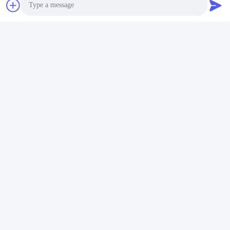
체르티파이캣츠-CE
, 로에스, BIS, KC, CB, UL, MSDS,
UN38.3, IEC61233이 증명했습니다.
Photo
Video Call
Audio Call
공장 여행 :