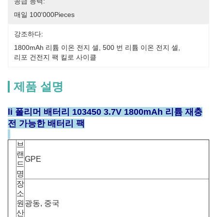
공급 능력:
매일 100'000Pieces
강조하다:
1800mAh 리튬 이온 전지 셀
, 
500 번 리튬 이온 전지 셀
, 
리포 건전지 팩 킬로 사이클
제품 설명
li 폴리머 배터리 103450 3.7V 1800mAh 리튬 재충
전 가능한 배터리 팩
브
랜
GPE
드
명
장
소
원
광동, 중국
산