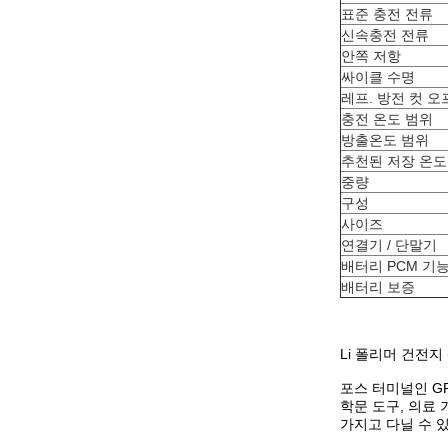
표준 충전 전류
신속충전 전류
안쪽 저항
싸이클 수명
레프. 방전 컷 오
충전 온도 범위
방출온도 범위
추천된 저장 온도
중량
구성
사이즈
연결기 / 단말기
배터리 PCM 기
배터리 보증
Li 폴리머 건전
포스 터미널인 G
학문 도구, 의료 
가지고 다닐 수 있