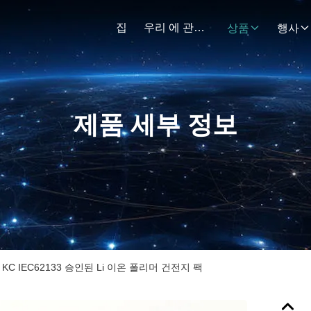
집
우리 에 관한 것
상품
행사
제품 세부 정보
C IEC62133 승인된 Li 이온 폴리머 건전지 팩