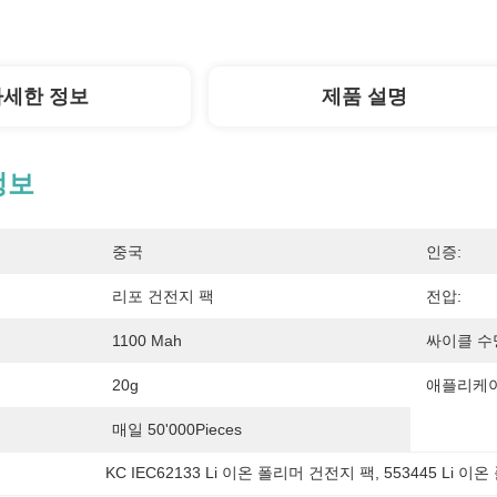
자세한 정보
제품 설명
정보
중국
인증:
리포 건전지 팩
전압:
1100 Mah
싸이클 수
20g
애플리케이
매일 50'000Pieces
KC IEC62133 Li 이온 폴리머 건전지 팩
, 
553445 Li 