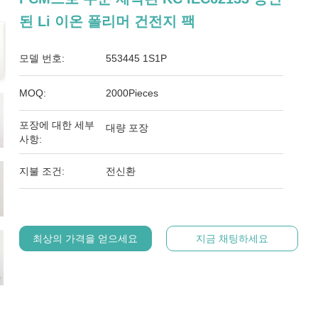
된 Li 이온 폴리머 건전지 팩
모델 번호:
553445 1S1P
MOQ:
2000Pieces
포장에 대한 세부
대량 포장
사항:
지불 조건:
전신환
최상의 가격을 얻으세요
지금 채팅하세요