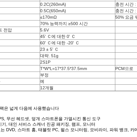
0.2C(260mA)
충전 시간 : 
0.5C(650mA)
충전 시간 : 
≤170mΩ
50% 요금 
70% 능력까지 ≥500 시간
프 전압
5.6V
45' Ｃ에 대한 0' Ｃ
60' Ｃ에 대한 -20' Ｃ
23 ± 5' Ｃ
대략. 51g
2S1P
T*W*L=17*37.5*37.5mm
PCM으로
부정
능
예
12개월
지 팩은 넓게 다음에 사용했습니다
PS, 무선 헤드셋, 덮개 스마트폰을 가열시킨 통신 도구
기기, 대인 서비스 스캐너 진공 패키징, 램프, 모니터
는 DVD, 스마트 홈, 태블릿 PC, 펄스 모니터링, 모비라이, 파워 뱅크, 카