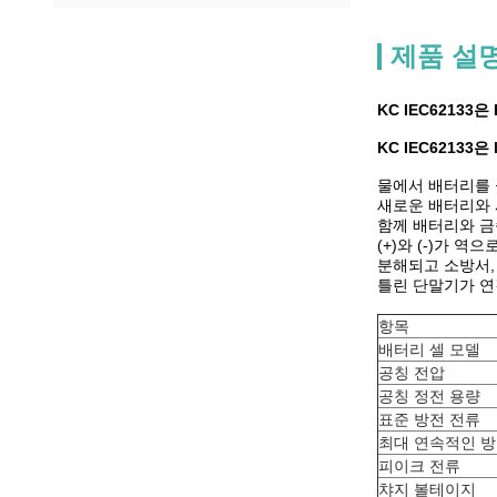
제품 설
KC IEC6213
KC IEC6213
물에서 배터리를 
새로운 배터리와 
함께 배터리와 금
(+)와 (-)가 
분해되고 소방서,
틀린 단말기가 연
항목
배터리 셀 모델
공칭 전압
공칭 정전 용량
표준 방전 전류
최대 연속적인 방
피이크 전류
챠지 볼테이지