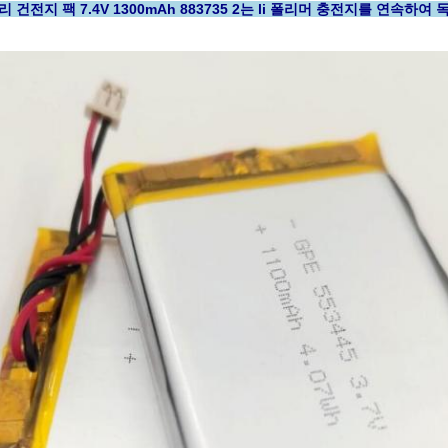
 건전지 팩 7.4V 1300mAh 883735 2는 li 폴리머 충전지를 연속하