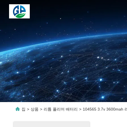
집
>
상품
>
리튬 폴리머 배터리
>
104565 3.7v 3600m