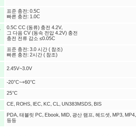
표준 충전: 0.5C
빠른 충전: 1.0C
0.5C CC (동류) 충전 4.2V,
방
그 다음 CV (동속 전압 4.2V) 충전
충전 전류 감소 ≤0.05C
표준 충전: 3.0 시간 ( 참조)
빠른 충전: 2시간 ( 참조)
전
2.45V~3.0V
-20°C~+60°C
25°C
CE, ROHS, IEC, KC, CL, UN383MSDS, BIS
PDA, 태블릿 PC, Ebook, MID, 광산 램프, 헤드셋, MP3, MP4
등등