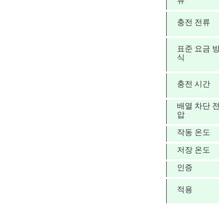
류
충전 전류
표준 요금 
식
충전 시간
배열 차단 
압
작동 온도
저장 온도
인증
적용