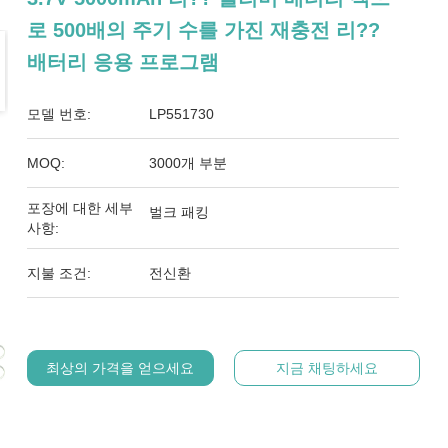
로 500배의 주기 수를 가진 재충전 리??
배터리 응용 프로그램
모델 번호:
LP551730
MOQ:
3000개 부분
포장에 대한 세부
벌크 패킹
사항:
지불 조건:
전신환
최상의 가격을 얻으세요
지금 채팅하세요