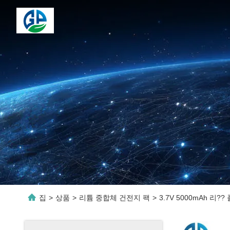
집
>
상품
>
리튬 중합체 건전지 팩
>
3.7V 5000mAh 