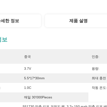
자세한 정보
제품 설명
정보
중국
인증:
3.7V
용량:
5.5*17*30mm
최대 충전 
:
1.0C
작동 온도:
매일 30'000Pieces
551730 맞춘 리포 건전지 팩
, 
3.7v 150 mah 맞춘 리포