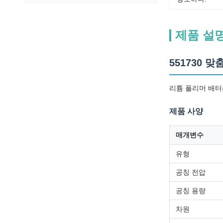
제품 설
551730 맞
리튬 폴리머 배터리 
제품 사양
매개변수
유형
공칭 전압
공칭 용량
차원