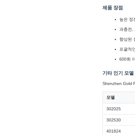
제품 장점
높은 정
과충전,
향상된 
포괄적인
600회
기타 인기 모델
Shenzhen Go
모델
302025
302530
401824