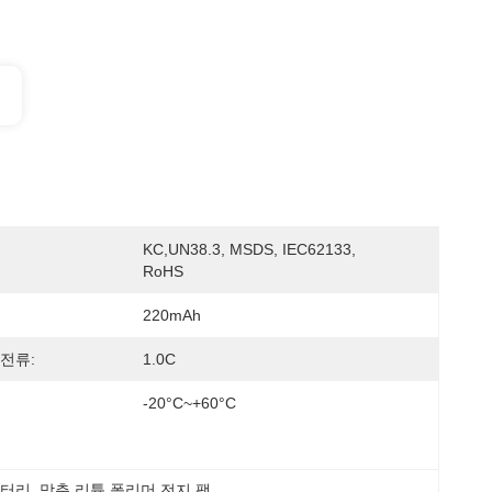
KC,UN38.3, MSDS, IEC62133, 
RoHS
220mAh
전류:
1.0C
-20°C~+60°C
 배터리
, 
맞춘 리튬 폴리머 전지 팩