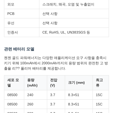
외모
스크래치, 왜곡, 오염 및 누출없이
PCB
선택 사항
유선
선택 사항
인증서
CE, RoHS, UL, UN383SGS 등
관련 배터리 모델
첸젠 골드 파워에너지는 다양한 애플리케이션 요구 사항을 충족시
키기 위해 100mAh에서 2000mAh까지의 용량 범위의 완전한 고 방
출율 리?? 폴리머 배터리를 제공합니다.
세포 모
용량
전압
최고
크기 (mm)
델
(mAh)
(V)
류
08500
240
3.7
8.3×51
15C
08500
260
3.7
8.3×51
15C