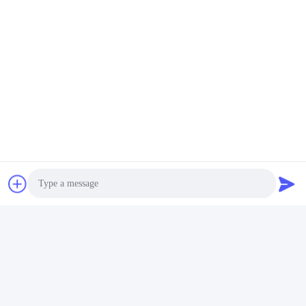
2000mAh Li 폴리머 건전지 팩
501020 Li 폴리 배터리
빠른 연락
주소
9, 티안리스인 공단, 롱스이 커뮤니티, 롱강 지역, 센즈헨
51800, 중국을 구축한 11개 바닥
전화
86-158-1721-0094
Photo
이메일
Video Call
linda@szgpebattery.com