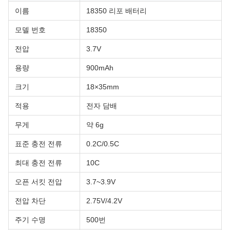
이름
18350 리포 배터리
모델 번호
18350
전압
3.7V
용량
900mAh
크기
18×35mm
적용
전자 담배
무게
약 6g
표준 충전 전류
0.2C/0.5C
최대 충전 전류
10C
오픈 서킷 전압
3.7~3.9V
전압 차단
2.75V/4.2V
주기 수명
500번